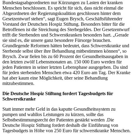
Bundestagsabgeordneten nur Kürzungen zu Lasten der kranken
Menschen beschlossen. Es spricht für sich, dass nicht einmal die
Abgeordneten der Regierungskoalition geschlossen hinter dem
Gesetzentwurf stehen“, sagt Eugen Brysch, Geschäftsführender
Vorstand der Deutschen Hospiz Stiftung. Besonders bitter für die
Betroffenen ist die Streichung des Sterbegeldes. Der Gesetzentwurf
trifft die Sterbenden und Schwerstkranken besonders hart. „Gerade
sie sind es, die unsere ganz besondere Fürsorge brauchen.
Grundlegende Reformen hätten bedeutet, dass Schwerstkranke und
Sterbende selbst über ihre Behandlung mitbestimmen können“, so
Brysch. Zwar fielen bis zu 60 Prozent der Gesundheitsausgaben in
den letzten zwölf Lebensmonaten an. 150 000 Euro werden für
jeden Patienten in seiner letzten Lebensphase ausgegeben. Da sind
für jeden sterbenden Menschen etwa 420 Euro am Tag. Der Kranke
hat aber kaum eine Möglichkeit, über seine Behandlung
mitzubestimmen.
Die Deutsche Hospiz Stiftung fordert Tagesbudgets für
Schwerstkranke
Statt immer mehr Geld in das kaputte Gesundheitssystem zu
pumpen und wahllos Leistungen zu kürzen, sollte das
Selbstbestimmungsrecht der Patienten gestärkt werden .Die
Deutsche Hospiz Stiftung fordert deshalb die Einführung von
Tagesbudgets in Höhe von 250 Euro für schwerstkranke Menschen.