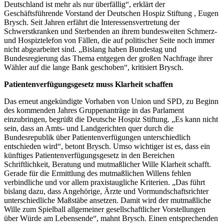
Deutschland ist mehr als nur überfällig“, erklärt der
Geschäftsführende Vorstand der Deutschen Hospiz Stiftung , Eugen
Brysch. Seit Jahren erfährt die Interessensvertretung der
Schwerstkranken und Sterbenden an ihrem bundesweiten Schmerz-
und Hospiztelefon von Fällen, die auf politischer Seite noch immer
nicht abgearbeitet sind. „Bislang haben Bundestag und
Bundesregierung das Thema entgegen der großen Nachfrage ihrer
Wähler auf die lange Bank geschoben“, kritisiert Brysch.
Patientenverfügungsgesetz muss Klarheit schaffen
Das erneut angekündigte Vorhaben von Union und SPD, zu Beginn
des kommenden Jahres Gruppenanträge in das Parlament
einzubringen, begrüßt die Deutsche Hospiz Stiftung. „Es kann nicht
sein, dass an Amts- und Landgerichten quer durch die
Bundesrepublik über Patientenverfügungen unterschiedlich
entschieden wird“, betont Brysch. Umso wichtiger ist es, dass ein
künftiges Patientenverfügungsgesetz in den Bereichen
Schriftlichkeit, Beratung und mutmaßlicher Wille Klarheit schafft.
Gerade für die Ermittlung des mutmaßlichen Willens fehlen
verbindliche und vor allem praxistaugliche Kriterien. „Das führt
bislang dazu, dass Angehörige, Ärzte und Vormundschaftsrichter
unterschiedliche Maßstäbe ansetzen. Damit wird der mutmaßliche
Wille zum Spielball allgemeiner gesellschaftlicher Vorstellungen
über Würde am Lebensende“, mahnt Brysch. Einen entsprechenden