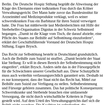
Berlin. Die Deutsche Hospiz Stiftung begrüßt die Abweisung der
Klage des Ehemanns einer todkranken Frau durch das Kölner
Verwaltungsgericht. Der Mann hatte zuvor das Bundesinstitut für
Arzneimittel und Medizinprodukte verklagt, weil es seiner
schwerstkranken Frau ein Barbiturat für ihren Suizid verweigert
hatte. Die Frau hat mittlerweile laut Medienberichten mit Hilfe der
Sterbehelfer-Organisation Dignitas in der Schweiz Selbstmord
begangen. „Damit ist die Klage vom Tisch, die darauf abzielte, eine
Pflicht des Staates zur Beihilfe auf Selbsttötung einzufordern“,
erklärt der Geschäftsführende Vorstand der Deutschen Hospiz
Stiftung, Eugen Brysch.
Das Recht zur Selbsttötung besteht in Deutschland grundsätzlich.
Auch die Beihilfe zum Suizid ist straffrei. „Damit bezieht der Staat
klar Stellung: Er will in diesen Bereich der Selbstbestimmung nicht
eingreifen“, erklärt Brysch. Anders sieht das in der Fürsorgepflicht
für die Schwächsten unserer Gesellschaft aus. Diese Schutzpflicht
muss auch weiterhin verfassungsrechtlich garantiert sein. Deshalb ist
es nur konsequent, dass der Staat nicht das Recht hat, Mittel zur
Beihilfe zum Suizid zur Verfügung zu stellen. Selbstbestimmung
und Fürsorge gehören zusammen. Das hat politische Konsequenzen:
Schwerstkranke und Sterbende brauchen eine umfassende
Versorgung, die nicht durch wirtschaftliche Kriterien in Frage
gestellt wird. Auf dem Urteil des Verwaltungsgerichts darf sich die
Politik nicht ausruhen. Die Koalition ist aufgefordert, die