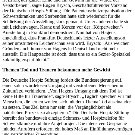
Verstorbenen“, sagte Eugen Brysch, Geschäftsführender Vorstand
der Deutschen Hospiz Stiftung. Die Patientenschutzorganisation der
Schwerstkranken und Sterbenden hatte sich wiederholt für die
Schließung der Ausstellung stark gemacht. Unter anderem hatte sie
mit Leichenwagen, Kranz und Kerzen vor der „Körperwelten“-
Ausstellung in Frankfurt demonstriert. Nun hat von Hagens
angekündigt, dass Frankfurt Deutschlands letzter Ausstellungsort
seiner umstrittenen Leichenschau sein wird. Brysch: „Aus welchen
Gründen auch immer von Hagens in Deutschland nicht mehr
ausstellt. Die Hauptsache ist doch, dass uns so ein Sezier-Spektakel
zukünftig erspart bleibt.“
Themen Tod und Trauern bekommen mehr Gewicht
Die Deutsche Hospiz Stiftung fordert die Bundesregierung auf,
einen solch würdelosen Umgang mit verstorbenen Menschen in
Zukunft zu verhindern. „Von Hagens Umgang mit dem Tod ist
keine Hilfe für Trauernde“, sagte Brysch. „Täglich sprechen wir mit
Menschen, die lernen wollen, sich mit dem Thema Tod auseinander
zu setzen. Das Ziel kann nur sein, die Vergänglichkeit als
natürlichen Prozess zu akzeptieren.“ Die Deutsche Hospiz Stiftung
betreibt das bundesweit einzige Schmerz- und Hospiztelefon für
Schwerstkranke und ihre Angehörigen. Die intensiven Gespräche
mit den Anrufern erfordern ein hohes Maß an Einfühlungsvermögen
und persönlicher Zuwendung.