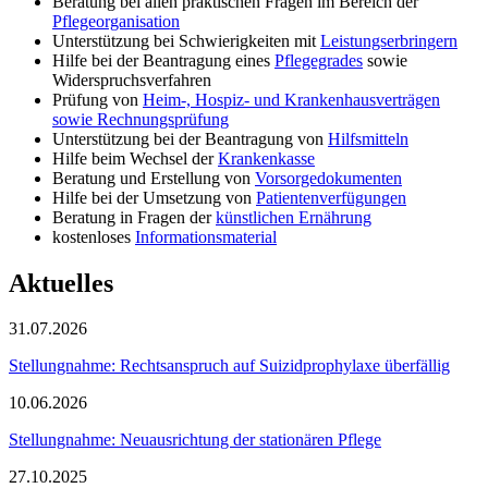
Beratung bei allen praktischen Fragen im Bereich der
Pflegeorganisation
Unterstützung bei Schwierigkeiten mit
Leistungserbringern
Hilfe bei der Beantragung eines
Pflegegrades
sowie
Widerspruchsverfahren
Prüfung von
Heim-, Hospiz- und Krankenhausverträgen
sowie Rechnungsprüfung
Unterstützung bei der Beantragung von
Hilfsmitteln
Hilfe beim Wechsel der
Krankenkasse
Beratung und Erstellung von
Vorsorgedokumenten
Hilfe bei der Umsetzung von
Patientenverfügungen
Beratung in Fragen der
künstlichen Ernährung
kostenloses
Informationsmaterial
Aktuelles
31.07.2026
Stellungnahme: Rechtsanspruch auf Suizidprophylaxe überfällig
10.06.2026
Stellungnahme: Neuausrichtung der stationären Pflege
27.10.2025