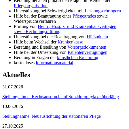
Beratung bei allen praktischen Fragen im Bereich der
Pflegeorganisation
Unterstützung bei Schwierigkeiten mit
Leistungserbringern
Hilfe bei der Beantragung eines
Pflegegrades
sowie
Widerspruchsverfahren
Prüfung von
Heim-, Hospiz- und Krankenhausverträgen
sowie Rechnungsprüfung
Unterstützung bei der Beantragung von
Hilfsmitteln
Hilfe beim Wechsel der
Krankenkasse
Beratung und Erstellung von
Vorsorgedokumenten
Hilfe bei der Umsetzung von
Patientenverfügungen
Beratung in Fragen der
künstlichen Ernährung
kostenloses
Informationsmaterial
Aktuelles
31.07.2026
Stellungnahme: Rechtsanspruch auf Suizidprophylaxe überfällig
10.06.2026
Stellungnahme: Neuausrichtung der stationären Pflege
27.10.2025