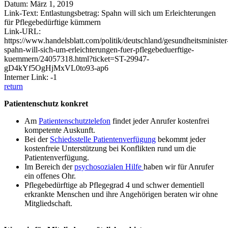
Datum: März 1, 2019
Link-Text: Entlastungsbetrag: Spahn will sich um Erleichterungen
für Pflegebedürftige kümmern
Link-URL:
https://www.handelsblatt.com/politik/deutschland/gesundheitsminister
spahn-will-sich-um-erleichterungen-fuer-pflegebeduerftige-
kuemmern/24057318.html?ticket=ST-29947-
gD4kYf5OgHjMxVL0to93-ap6
Interner Link: -1
return
Patientenschutz konkret
Am
Patientenschutztelefon
findet jeder Anrufer kostenfrei
kompetente Auskunft.
Bei der
Schiedsstelle Patientenverfügung
bekommt jeder
kostenfreie Unterstützung bei Konflikten rund um die
Patientenverfügung.
Im Bereich der
psychosozialen Hilfe
haben wir für Anrufer
ein offenes Ohr.
Pflegebedürftige ab Pflegegrad 4 und schwer dementiell
erkrankte Menschen und ihre Angehörigen beraten wir ohne
Mitgliedschaft.