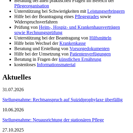
Beratung bei allen praktischen Fragen im Bereich der
Pflegeorganisation
Unterstützung bei Schwierigkeiten mit
Leistungserbringern
Hilfe bei der Beantragung eines
Pflegegrades
sowie
Widerspruchsverfahren
Prüfung von
Heim-, Hospiz- und Krankenhausverträgen
sowie Rechnungsprüfung
Unterstützung bei der Beantragung von
Hilfsmitteln
Hilfe beim Wechsel der
Krankenkasse
Beratung und Erstellung von
Vorsorgedokumenten
Hilfe bei der Umsetzung von
Patientenverfügungen
Beratung in Fragen der
künstlichen Ernährung
kostenloses
Informationsmaterial
Aktuelles
31.07.2026
Stellungnahme: Rechtsanspruch auf Suizidprophylaxe überfällig
10.06.2026
Stellungnahme: Neuausrichtung der stationären Pflege
27.10.2025