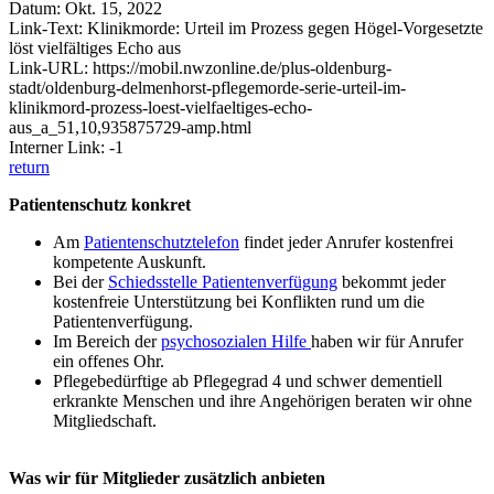
Datum: Okt. 15, 2022
Link-Text: Klinikmorde: Urteil im Prozess gegen Högel-Vorgesetzte
löst vielfältiges Echo aus
Link-URL: https://mobil.nwzonline.de/plus-oldenburg-
stadt/oldenburg-delmenhorst-pflegemorde-serie-urteil-im-
klinikmord-prozess-loest-vielfaeltiges-echo-
aus_a_51,10,935875729-amp.html
Interner Link: -1
return
Patientenschutz konkret
Am
Patientenschutztelefon
findet jeder Anrufer kostenfrei
kompetente Auskunft.
Bei der
Schiedsstelle Patientenverfügung
bekommt jeder
kostenfreie Unterstützung bei Konflikten rund um die
Patientenverfügung.
Im Bereich der
psychosozialen Hilfe
haben wir für Anrufer
ein offenes Ohr.
Pflegebedürftige ab Pflegegrad 4 und schwer dementiell
erkrankte Menschen und ihre Angehörigen beraten wir ohne
Mitgliedschaft.
Was wir für Mitglieder zusätzlich anbieten