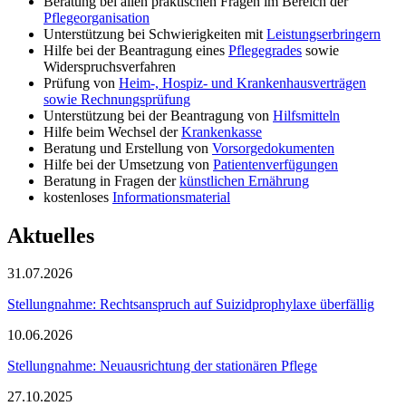
Beratung bei allen praktischen Fragen im Bereich der
Pflegeorganisation
Unterstützung bei Schwierigkeiten mit
Leistungserbringern
Hilfe bei der Beantragung eines
Pflegegrades
sowie
Widerspruchsverfahren
Prüfung von
Heim-, Hospiz- und Krankenhausverträgen
sowie Rechnungsprüfung
Unterstützung bei der Beantragung von
Hilfsmitteln
Hilfe beim Wechsel der
Krankenkasse
Beratung und Erstellung von
Vorsorgedokumenten
Hilfe bei der Umsetzung von
Patientenverfügungen
Beratung in Fragen der
künstlichen Ernährung
kostenloses
Informationsmaterial
Aktuelles
31.07.2026
Stellungnahme: Rechtsanspruch auf Suizidprophylaxe überfällig
10.06.2026
Stellungnahme: Neuausrichtung der stationären Pflege
27.10.2025