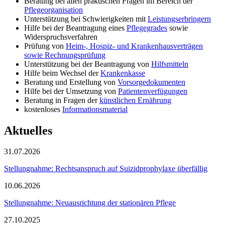
Beratung bei allen praktischen Fragen im Bereich der
Pflegeorganisation
Unterstützung bei Schwierigkeiten mit
Leistungserbringern
Hilfe bei der Beantragung eines
Pflegegrades
sowie
Widerspruchsverfahren
Prüfung von
Heim-, Hospiz- und Krankenhausverträgen
sowie Rechnungsprüfung
Unterstützung bei der Beantragung von
Hilfsmitteln
Hilfe beim Wechsel der
Krankenkasse
Beratung und Erstellung von
Vorsorgedokumenten
Hilfe bei der Umsetzung von
Patientenverfügungen
Beratung in Fragen der
künstlichen Ernährung
kostenloses
Informationsmaterial
Aktuelles
31.07.2026
Stellungnahme: Rechtsanspruch auf Suizidprophylaxe überfällig
10.06.2026
Stellungnahme: Neuausrichtung der stationären Pflege
27.10.2025