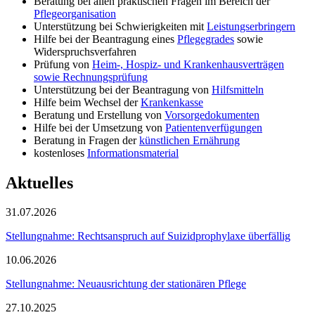
Beratung bei allen praktischen Fragen im Bereich der
Pflegeorganisation
Unterstützung bei Schwierigkeiten mit
Leistungserbringern
Hilfe bei der Beantragung eines
Pflegegrades
sowie
Widerspruchsverfahren
Prüfung von
Heim-, Hospiz- und Krankenhausverträgen
sowie Rechnungsprüfung
Unterstützung bei der Beantragung von
Hilfsmitteln
Hilfe beim Wechsel der
Krankenkasse
Beratung und Erstellung von
Vorsorgedokumenten
Hilfe bei der Umsetzung von
Patientenverfügungen
Beratung in Fragen der
künstlichen Ernährung
kostenloses
Informationsmaterial
Aktuelles
31.07.2026
Stellungnahme: Rechtsanspruch auf Suizidprophylaxe überfällig
10.06.2026
Stellungnahme: Neuausrichtung der stationären Pflege
27.10.2025