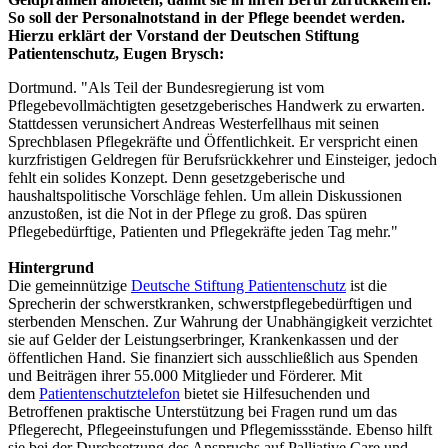
So soll der Personalnotstand in der Pflege beendet werden.
Hierzu erklärt der Vorstand der Deutschen Stiftung
Patientenschutz, Eugen Brysch:
Dortmund. "Als Teil der Bundesregierung ist vom
Pflegebevollmächtigten gesetzgeberisches Handwerk zu erwarten.
Stattdessen verunsichert Andreas Westerfellhaus mit seinen
Sprechblasen Pflegekräfte und Öffentlichkeit. Er verspricht einen
kurzfristigen Geldregen für Berufsrückkehrer und Einsteiger, jedoch
fehlt ein solides Konzept. Denn gesetzgeberische und
haushaltspolitische Vorschläge fehlen. Um allein Diskussionen
anzustoßen, ist die Not in der Pflege zu groß. Das spüren
Pflegebedürftige, Patienten und Pflegekräfte jeden Tag mehr."
Hintergrund
Die gemeinnützige
Deutsche Stiftung Patientenschutz
ist die
Sprecherin der schwerstkranken, schwerstpflegebedürftigen und
sterbenden Menschen. Zur Wahrung der Unabhängigkeit verzichtet
sie auf Gelder der Leistungserbringer, Krankenkassen und der
öffentlichen Hand. Sie finanziert sich ausschließlich aus Spenden
und Beiträgen ihrer 55.000 Mitglieder und Förderer. Mit
dem
Patientenschutztelefon
bietet sie Hilfesuchenden und
Betroffenen praktische Unterstützung bei Fragen rund um das
Pflegerecht, Pflegeeinstufungen und Pflegemissstände. Ebenso hilft
sie bei der Durchsetzung des Anspruchs auf Palliative Care und