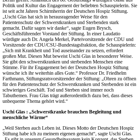
Politik und Kultur das Engagement der beliebten Schauspielerin. Sie
ist seit acht Jahren Schirmherrin der Deutschen Hospiz Stiftung.
„Uschi Glas hat sich in herausragender Weise für den
Patientenschutz der Schwerstkranken und Sterbenden stark
gemacht. Dafür sagen wir danke“, sagte Eugen Brysch,
Geschäftsführender Vorstand der Stiftung. In einer Laudatio
würdigte auch Dr. Angela Merkel, Parteivorsitzende der CDU und
Vorsitzende der CDU/CSU-Bundestagsfraktion, die Schauspielerin:
„Sich mit Krankheit und Tod auseinander zu setzen, erfordert
großen Mut. Diesen Mut beweist Uschi Glas in besonderer Weise.
Sie gibt den schwerstkranken und sterbenden Menschen eine
Stimme. Für ihr Engagement bei der Deutschen Hospiz Stiftung
wünsche ich ihr weiterhin alles Gute.“ Professor Dr. Friedhelm
Farthmann, Stiftungsratsvorsitzender der Stiftung: „Ohren zu öffnen
für den Patientenschutz der Schwerstkranken und Sterbenden ist ein
schwieriges Geschäft. Tod und Sterben sind immer noch
Tabuthemen. Frau Glas trägt außerordentlich dazu bei, dass dieses
unbequeme Thema gehört wird.“
Uschi Glas : „Schwerstkranke brauchen Begleitung und
menschliche Wärme“
„Weil Sterben auch Leben ist. Dieses Motto der Deutschen Hospiz
Stiftung habe ich zu meinem eigenen gemacht“, sagte Uschi Glas.
„Es gibt in unserem Gesundheitssystem kein Konzept, das Sterben