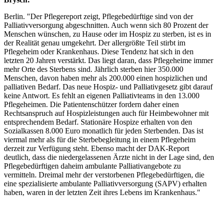
Berlin. "Der Pflegereport zeigt, Pflegebedürftige sind von der
Palliativversorgung abgeschnitten. Auch wenn sich 80 Prozent der
Menschen wünschen, zu Hause oder im Hospiz zu sterben, ist es in
der Realität genau umgekehrt. Der allergrößte Teil stirbt im
Pflegeheim oder Krankenhaus. Diese Tendenz hat sich in den
letzten 20 Jahren verstärkt. Das liegt daran, dass Pflegeheime immer
mehr Orte des Sterbens sind. Jährlich sterben hier 350.000
Menschen, davon haben mehr als 200.000 einen hospizlichen und
palliativen Bedarf. Das neue Hospiz- und Palliativgesetz gibt darauf
keine Antwort. Es fehlt an eigenen Palliativteams in den 13.000
Pflegeheimen. Die Patientenschützer fordern daher einen
Rechtsanspruch auf Hospizleistungen auch für Heimbewohner mit
entsprechendem Bedarf. Stationäre Hospize erhalten von den
Sozialkassen 8.000 Euro monatlich für jeden Sterbenden. Das ist
viermal mehr als für die Sterbebegleitung in einem Pflegeheim
derzeit zur Verfügung steht. Ebenso macht der DAK-Report
deutlich, dass die niedergelassenen Ärzte nicht in der Lage sind, den
Pflegebedürftigen daheim ambulante Palliativangebote zu
vermitteln. Dreimal mehr der verstorbenen Pflegebedürftigen, die
eine spezialisierte ambulante Palliativversorgung (SAPV) erhalten
haben, waren in der letzten Zeit ihres Lebens im Krankenhaus."