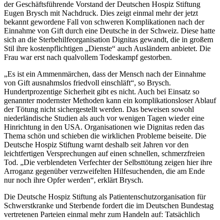
der Geschäftsführende Vorstand der Deutschen Hospiz Stiftung
Eugen Brysch mit Nachdruck. Dies zeigt einmal mehr der jetzt
bekannt gewordene Fall von schweren Komplikationen nach der
Einnahme von Gift durch eine Deutsche in der Schweiz. Diese hatte
sich an die Sterbehilfeorganisation Dignitas gewandt, die in großem
Stil ihre kostenpflichtigen „Dienste“ auch Ausländern anbietet. Die
Frau war erst nach qualvollem Todeskampf gestorben.
„Es ist ein Ammenmärchen, dass der Mensch nach der Einnahme
von Gift ausnahmslos friedvoll einschläft“, so Brysch.
Hundertprozentige Sicherheit gibt es nicht. Auch bei Einsatz so
genannter modernster Methoden kann ein komplikationsloser Ablauf
der Tötung nicht sichergestellt werden. Das beweisen sowohl
niederländische Studien als auch vor wenigen Tagen wieder eine
Hinrichtung in den USA. Organisationen wie Dignitas reden das
Thema schön und schieben die wirklichen Probleme beiseite. Die
Deutsche Hospiz Stiftung warnt deshalb seit Jahren vor den
leichtfertigen Versprechungen auf einen schnellen, schmerzfreien
Tod. „Die verblendeten Verfechter der Selbsttötung zeigen hier ihre
Arroganz gegenüber verzweifelten Hilfesuchenden, die am Ende
nur noch ihre Opfer werden“, erklärt Brysch.
Die Deutsche Hospiz Stiftung als Patientenschutzorganisation für
Schwerstkranke und Sterbende fordert die im Deutschen Bundestag
vertretenen Parteien einmal mehr zum Handeln auf: Tatsächlich