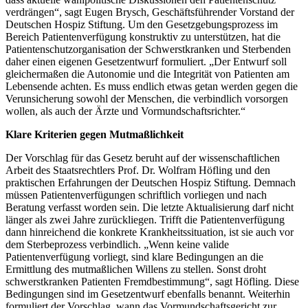
verdrängen“, sagt Eugen Brysch, Geschäftsführender Vorstand der
Deutschen Hospiz Stiftung. Um den Gesetzgebungsprozess im
Bereich Patientenverfügung konstruktiv zu unterstützen, hat die
Patientenschutzorganisation der Schwerstkranken und Sterbenden
daher einen eigenen Gesetzentwurf formuliert. „Der Entwurf soll
gleichermaßen die Autonomie und die Integrität von Patienten am
Lebensende achten. Es muss endlich etwas getan werden gegen die
Verunsicherung sowohl der Menschen, die verbindlich vorsorgen
wollen, als auch der Ärzte und Vormundschaftsrichter.“
Klare Kriterien gegen Mutmaßlichkeit
Der Vorschlag für das Gesetz beruht auf der wissenschaftlichen
Arbeit des Staatsrechtlers Prof. Dr. Wolfram Höfling und den
praktischen Erfahrungen der Deutschen Hospiz Stiftung. Demnach
müssen Patientenverfügungen schriftlich vorliegen und nach
Beratung verfasst worden sein. Die letzte Aktualisierung darf nicht
länger als zwei Jahre zurückliegen. Trifft die Patientenverfügung
dann hinreichend die konkrete Krankheitssituation, ist sie auch vor
dem Sterbeprozess verbindlich. „Wenn keine valide
Patientenverfügung vorliegt, sind klare Bedingungen an die
Ermittlung des mutmaßlichen Willens zu stellen. Sonst droht
schwerstkranken Patienten Fremdbestimmung“, sagt Höfling. Diese
Bedingungen sind im Gesetzentwurf ebenfalls benannt. Weiterhin
formuliert der Vorschlag, wann das Vormundschaftsgericht zur