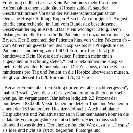
Forderung endlich Gesetz: Kein Patient muss mehr für seinen
Aufenthalt in einem stationären Hospiz zahlen“, sagt der
Geschäftsführende Vorstand der Patientenschutzorganisation
Deutsche Hospiz Stiftung, Eugen Brysch. Am morgigen 1. August
tritt die entsprechende, im Juni vom Bundestag beschlossene,
Gesetzesänderung in Kraft. „Das ist ein wichtiger Erfolg. Denn
bislang waren die Kosten für die Patienten oft unzumutbar hoch“, so
Brysch. Der Eigenanteil der Patienten hing von vielen Faktoren ab –
vom Abrechnungsverfahren des Hospizes bis zur Pflegestufe des
Patienten – und betrug zum Teil 90 Euro pro Tag. „Jetzt gilt
bundesweit: Kein Hospiz darf seinen Patienten mehr einen
Eigenanteil in Rechnung stellen.“ Dafür bekommen die Hospize
mehr Geld von den Krankenkassen. Der Zuschuss, den die Kassen
mindestens pro Tag und Patient an die Hospize überweisen müssen,
steigt von derzeit 151,20 Euro auf 176,40 Euro.
„Bei aller Freude über den Erfolg dürfen wir aber nicht vergessen“,
mahnt Brysch: „Von dieser Gesetzesänderung profitieren nur sehr
wenige. Im vergangenen Jahr haben lediglich 2,3 Prozent der
bundesweit 830.000 Verstorbenen ihre letzten Tage und Wochen in
einem der 163 stationären Hospize verbracht. Auch ambulante
Hospizdienste und Palliativstationen in Krankenhäusern können die
eklatante Versorgungslücke nicht schließen. Hieran muss sich
dringend etwas ändern. Der einzig mögliche Weg dazu ist, ‚Hospiz’
als Idee und nicht als Ort zu begreifen. Fürsorge und