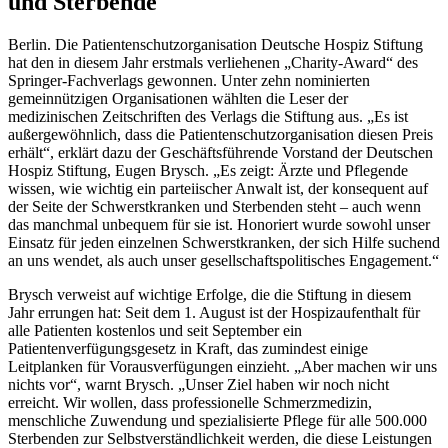
und Sterbende
Berlin. Die Patientenschutzorganisation Deutsche Hospiz Stiftung
hat den in diesem Jahr erstmals verliehenen „Charity-Award“ des
Springer-Fachverlags gewonnen. Unter zehn nominierten
gemeinnützigen Organisationen wählten die Leser der
medizinischen Zeitschriften des Verlags die Stiftung aus. „Es ist
außergewöhnlich, dass die Patientenschutzorganisation diesen Preis
erhält“, erklärt dazu der Geschäftsführende Vorstand der Deutschen
Hospiz Stiftung, Eugen Brysch. „Es zeigt: Ärzte und Pflegende
wissen, wie wichtig ein parteiischer Anwalt ist, der konsequent auf
der Seite der Schwerstkranken und Sterbenden steht – auch wenn
das manchmal unbequem für sie ist. Honoriert wurde sowohl unser
Einsatz für jeden einzelnen Schwerstkranken, der sich Hilfe suchend
an uns wendet, als auch unser gesellschaftspolitisches Engagement.“
Brysch verweist auf wichtige Erfolge, die die Stiftung in diesem
Jahr errungen hat: Seit dem 1. August ist der Hospizaufenthalt für
alle Patienten kostenlos und seit September ein
Patientenverfügungsgesetz in Kraft, das zumindest einige
Leitplanken für Vorausverfügungen einzieht. „Aber machen wir uns
nichts vor“, warnt Brysch. „Unser Ziel haben wir noch nicht
erreicht. Wir wollen, dass professionelle Schmerzmedizin,
menschliche Zuwendung und spezialisierte Pflege für alle 500.000
Sterbenden zur Selbstverständlichkeit werden, die diese Leistungen