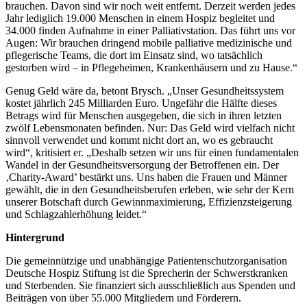
brauchen. Davon sind wir noch weit entfernt. Derzeit werden jedes
Jahr lediglich 19.000 Menschen in einem Hospiz begleitet und
34.000 finden Aufnahme in einer Palliativstation. Das führt uns vor
Augen: Wir brauchen dringend mobile palliative medizinische und
pflegerische Teams, die dort im Einsatz sind, wo tatsächlich
gestorben wird – in Pflegeheimen, Krankenhäusern und zu Hause.“
Genug Geld wäre da, betont Brysch. „Unser Gesundheitssystem
kostet jährlich 245 Milliarden Euro. Ungefähr die Hälfte dieses
Betrags wird für Menschen ausgegeben, die sich in ihren letzten
zwölf Lebensmonaten befinden. Nur: Das Geld wird vielfach nicht
sinnvoll verwendet und kommt nicht dort an, wo es gebraucht
wird“, kritisiert er. „Deshalb setzen wir uns für einen fundamentalen
Wandel in der Gesundheitsversorgung der Betroffenen ein. Der
‚Charity-Award’ bestärkt uns. Uns haben die Frauen und Männer
gewählt, die in den Gesundheitsberufen erleben, wie sehr der Kern
unserer Botschaft durch Gewinnmaximierung, Effizienzsteigerung
und Schlagzahlerhöhung leidet.“
Hintergrund
Die gemeinnützige und unabhängige Patientenschutzorganisation
Deutsche Hospiz Stiftung ist die Sprecherin der Schwerstkranken
und Sterbenden. Sie finanziert sich ausschließlich aus Spenden und
Beiträgen von über 55.000 Mitgliedern und Förderern.