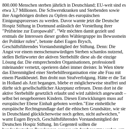
800.000 Menschen sterben jährlich in Deutschland; EU-weit sind es
etwa 3,7 Millionen. Die Schwerstkranken und Sterbenden sowie
ihre Angehörigen drohen zu Opfern des europäischen
Einigungsprozesses zu werden. Davor warnte jetzt die Deutsche
Hospiz Stiftung in Dortmund anlässlich der Vorstellung ihrer
"Prüfsteine zur Europawahl". "Wir möchten damit gezielt und
erstmals die Interessen dieser großen Wählergruppe ins Bewusstsein
der Politiker rufen", betonte dabei Eugen Brysch,
Geschäftsführendes Vorstandsmitglied der Stiftung. Denn: Die
Angst vor einem menschenunwürdigen Sterben schamlos nutzend,
stellen Befürworter der aktiven Sterbehilfe diese als die einzige
Lösung dar. Die entsprechenden Organisationen, professionell
miteinander vernetzt, operieren dabei immer dreister. In Wien tötete
das Ehrenmitglied einer Sterbehilfeorganisation eine alte Frau mit
einem Plastikbeutel. Ihm droht nun Strafverfolgung. Hätte er die Tat
in Holland als Arzt begangen, bliebe er möglicherweise straffrei und
dürfte sich gesellschaftlicher Akzeptanz erfreuen. Denn dort ist die
aktive Sterbehilfe gesetzlich erlaubt und wird zahlreich angewandt –
selbst bei neugeborenen Kindern. Diesen Entwicklungen muss auf
europäischer Ebene Einhalt geboten werden."Eine einheitliche
europäische Rechtsgrundlage darf die ethischen Grundsätze, wie sie
in Deutschland glücklicherweise noch gelten, nicht aufweichen,"
warnt Eugen Brysch, Geschäftsführendes Vorstandsmitglied der
Deutschen Hospiz Stiftung. Im Gegenteil sollten die