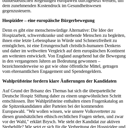
bundesdeutschen Regelungen europaweit durchgesetzt werden, um
dem zunehmenden Kostendruck im Gesundheitswesen
gegenzusteuern.
Hospizidee – eine europäische Bürgerbewegung
Denn es gibt eine menschenwürdige Alternative: Die Idee der
Hospizarbeit, schwerstkranke und sterbende Menschen zu begleiten,
ihnen eine letzte Lebensphase in Würde und Schmerzfreiheit zu
ermöglichen, ist eine Errungenschaft christlich-humanen Denkens
und daher im weltweiten Vergleich auf dem europäischen Kontinent
am weitesten entwickelt. Von England ausgehend hat die Bewegung
in den vergangenen Jahren an Bedeutung gewonnen –
bezeichnenderweise so gut wie ohne öffentliche Mittel, getragen
vom ehrenamtlichen Engagement und Spendengeldern.
Wahlprüfsteine fordern klare Äußerungen der Kandidaten
Auf Grund der Brisanz des Themas hat sich die überparteiliche
Deutsche Hospiz Stiftung daher zu einem ungewöhnlichen Schritt
entschlossen. Ihre Wahlprüfsteine enthalten einen Fragenkatalog an
die Spitzenkandidaten aller Parteien bei der kommenden
Europawahl. "Wir wollen wissen, wie unsere Volksvertreter zu
diesen grundsätzlichen ethisch-rechtlichen Fragen stehen, und zwar
vor der Wahl," erklärt Brysch. Wie steht der Kandidat zur aktiven
Sterbehilfe? Wie setzt er sich für die Verbreitung der Hospizidee und