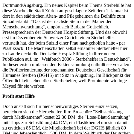
Dortmund/Augsburg. Ein neues Kapitel beim Thema Sterbehilfe hat
diese Woche die Stadt Zürich aufgeschlagen: Seit dem 1. Januar ist
dort in den städtischen Alten- und Pflegeheimen die Beihilfe zum
Suizid erlaubt. "Das ist der nächste Stein in der Mauer der
Menschenverachtung", empört sich Barbara Gottschlich,
Pressesprecherin der Deutschen Hospiz Stiftung. Und das obwohl
erst im Dezember ein Schweizer Gericht einen Sterbehelfer
verurteilt hat, der beim Suizid einer Frau nachgeholfen hatte - per
Plastiksack. Die Machenschaften selbst ernannter Sterbehelfer hier
zu Lande deckt die Deutsche Hospiz Stiftung in ihrer neuen
Publikation auf, im "Weißbuch 2000 - Sterbehelfer in Deutschland".
In dieser ersten umfassenden Faktensammlung enthüllt sie vor allem
die Profitorientierung der sogenannten Deutschen Gesellschaft für
Humanes Sterben (DGHS) mit Sitz in Augsburg. Im Blickpunkt der
Öffentlichkeit stehen diese Sterbehelfer, weil Prominente wie Inge
Meysel für sie werben.
Profit statt Hilfe
Doch anstatt sich für menschenwürdiges Sterben einzusetzen,
bereichern sich die Sterbehelfer. Ihre Broschüre "Selbsterlösung
durch Medikamente" kostet 22,30 DM, die "Lose-Blatt-Sammlung"
mit Tipps zur Selbsttötung 44 DM, ein Plastikbeutel um sich damit
zu ersticken 85 DM, die Mitgliedschaft bei der DGHS jährlich 80
DM und lebenslänglich 1500 DM. In dem Weißbuch der Deutschen