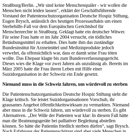
Straßburg/Berlin. „Wir sind keine Menschenquäler - wir wollen die
Menschen nicht leiden lassen", erklärt der Geschäftsführende
Vorstand der Patientenschutzorganisation Deutsche Hospiz Stiftung,
Eugen Brysch, anlässlich des heutigen Prozessauftakts um einen
Sterbehilfe-Fall vor dem Europäischen Gerichtshof für
Menschenrechte in Straßburg. Geklagt hatte ein deutscher Witwer.
Für seine Frau hatte er im Jahr 2004 versucht, ein tödliches
Betäubungsmittel zu erhalten. Dies hatte ihm das zuständige
Bundesinstitut für Arzneimittel und Medizinprodukte jedoch
verwehrt, da offensichtlich war, dass er damit seine Frau töten
wollte. Das Ehepaar klagte bis zum Bundesverfassungsgericht.
Dieses wies die Klage vor zwei Jahren als unzulässig ab. Bereits im
März 2005 hatte die Frau ihrem Leben mit Hilfe einer
Suizidorganisation in der Schweiz ein Ende gesetzt.
Niemand muss in die Schweiz fahren, um würdevoll zu sterben
Die Patientenschutzorganisation Deutsche Hospiz Stiftung sieht die
Klage kritisch. Sie leistet Suizidorganisationen Vorschub, ihr
grausames Angebot öffentlichkeitswirksam zu vermarkten. Niemand
aber muss in die Schweiz fahren, um würdevoll zu sterben. Es gibt
Alternativen. „Der Wille der Patienten war klar: In diesem Fall hätte
man die Beatmungsgeräte bei palliativer Begleitung abstellen
können. So hätte die Patientin friedlich sterben dürfen“, sagt Brysch.
Nach Erfahrung der Patientenschützer sind aber viele Menschen in