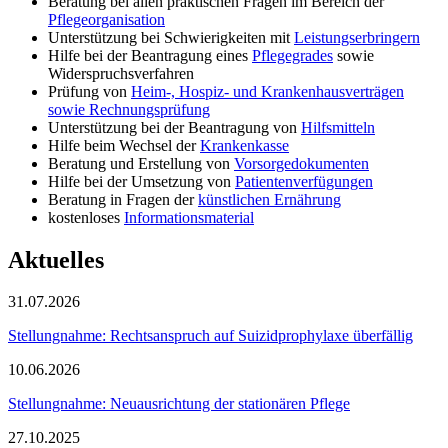
Beratung bei allen praktischen Fragen im Bereich der
Pflegeorganisation
Unterstützung bei Schwierigkeiten mit
Leistungserbringern
Hilfe bei der Beantragung eines
Pflegegrades
sowie
Widerspruchsverfahren
Prüfung von
Heim-, Hospiz- und Krankenhausverträgen
sowie Rechnungsprüfung
Unterstützung bei der Beantragung von
Hilfsmitteln
Hilfe beim Wechsel der
Krankenkasse
Beratung und Erstellung von
Vorsorgedokumenten
Hilfe bei der Umsetzung von
Patientenverfügungen
Beratung in Fragen der
künstlichen Ernährung
kostenloses
Informationsmaterial
Aktuelles
31.07.2026
Stellungnahme: Rechtsanspruch auf Suizidprophylaxe überfällig
10.06.2026
Stellungnahme: Neuausrichtung der stationären Pflege
27.10.2025