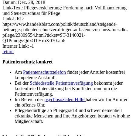
Datum: Dez. 28, 2018
Link-Text: Pflegeversicherung: Forderung nach Vollfinanzierung
und Steuerzuschuss für Pflege
Link-URL:
https://www.handelsblatt.com/politik/deutschland/steigende-
beitraege-patientenschuetzer-dringen-auf-steuerzuschuss-fuer-die-
pflege/23809554.html?ticket=ST-3140021-
Q1PnnogvQdzOTHroX070-ap6
Interner Link: -1
return
Patientenschutz konkret
Am
Patientenschutztelefon
findet jeder Anrufer kostenfrei
kompetente Auskunft.
Bei der
Schiedsstelle Patientenverfügung
bekommt jeder
kostenfreie Unterstützung bei Konflikten rund um die
Patientenverfügung.
Im Bereich der
psychosozialen Hilfe
haben wir für Anrufer
ein offenes Ohr.
Pflegebedürftige ab Pflegegrad 4 und schwer dementiell
erkrankte Menschen und ihre Angehörigen beraten wir ohne
Mitgliedschaft.