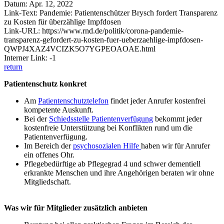
Datum: Apr. 12, 2022
Link-Text: Pandemie: Patientenschützer Brysch fordert Transparenz
zu Kosten für überzählige Impfdosen
Link-URL: https://www.rnd.de/politik/corona-pandemie-
transparenz-gefordert-zu-kosten-fuer-ueberzaehlige-impfdosen-
QWPJ4XAZ4VCIZK5O7YGPEOAOAE.html
Interner Link: -1
return
Patientenschutz konkret
Am
Patientenschutztelefon
findet jeder Anrufer kostenfrei
kompetente Auskunft.
Bei der
Schiedsstelle Patientenverfügung
bekommt jeder
kostenfreie Unterstützung bei Konflikten rund um die
Patientenverfügung.
Im Bereich der
psychosozialen Hilfe
haben wir für Anrufer
ein offenes Ohr.
Pflegebedürftige ab Pflegegrad 4 und schwer dementiell
erkrankte Menschen und ihre Angehörigen beraten wir ohne
Mitgliedschaft.
Was wir für Mitglieder zusätzlich anbieten