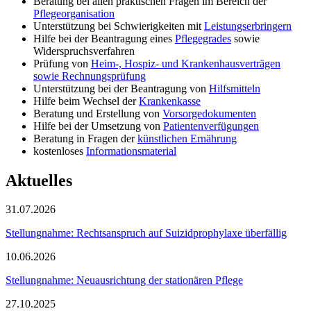
Beratung bei allen praktischen Fragen im Bereich der
Pflegeorganisation
Unterstützung bei Schwierigkeiten mit
Leistungserbringern
Hilfe bei der Beantragung eines
Pflegegrades
sowie
Widerspruchsverfahren
Prüfung von
Heim-, Hospiz- und Krankenhausverträgen
sowie Rechnungsprüfung
Unterstützung bei der Beantragung von
Hilfsmitteln
Hilfe beim Wechsel der
Krankenkasse
Beratung und Erstellung von
Vorsorgedokumenten
Hilfe bei der Umsetzung von
Patientenverfügungen
Beratung in Fragen der
künstlichen Ernährung
kostenloses
Informationsmaterial
Aktuelles
31.07.2026
Stellungnahme: Rechtsanspruch auf Suizidprophylaxe überfällig
10.06.2026
Stellungnahme: Neuausrichtung der stationären Pflege
27.10.2025