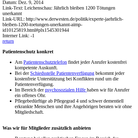
Datum: Dez. 9, 2014
Link-Text: Leichenschau: Jährlich bleiben 1200 Tötungen
unerkannt
Link-URL: http://www.derwesten.de/politik/experte-jaehrlich-
bleiben-1200-toetungen-unerkannt-aimp-
id10125819.html#plx1545301944
Interner Link: -1
return
Patientenschutz konkret
Am
Patientenschutztelefon
findet jeder Anrufer kostenfrei
kompetente Auskunft.
Bei der
Schiedsstelle Patientenverfügung
bekommt jeder
kostenfreie Unterstützung bei Konflikten rund um die
Patientenverfügung.
Im Bereich der
psychosozialen Hilfe
haben wir für Anrufer
ein offenes Ohr.
Pflegebedürftige ab Pflegegrad 4 und schwer dementiell
erkrankte Menschen und ihre Angehörigen beraten wir ohne
Mitgliedschaft.
Was wir für Mitglieder zusätzlich anbieten